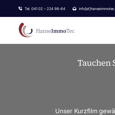
Skip
Tel. 041 02 – 224 98-64
info[at]hanseimmotec
to
content
Tauchen S
Unser Kurzfilm gewäh